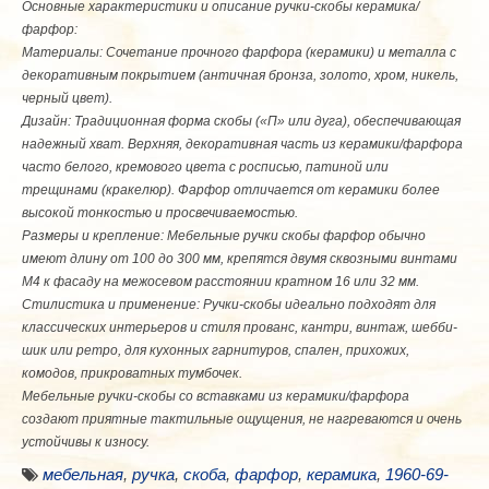
Основные характеристики и описание ручки-скобы керамика/
фарфор:
Материалы: Сочетание прочного фарфора (керамики) и металла с
декоративным покрытием (античная бронза, золото, хром, никель,
черный цвет).
Дизайн: Традиционная форма скобы («П» или дуга), обеспечивающая
надежный хват. Верхняя, декоративная часть из керамики/фарфора
часто белого, кремового цвета с росписью, патиной или
трещинами (кракелюр). Фарфор отличается от керамики более
высокой тонкостью и просвечиваемостью.
Размеры и крепление: Мебельные ручки скобы фарфор обычно
имеют длину от 100 до 300 мм, крепятся двумя сквозными винтами
М4 к фасаду на межосевом расстоянии кратном 16 или 32 мм.
Стилистика и применение: Ручки-скобы идеально подходят для
классических интерьеров и стиля прованс, кантри, винтаж, шебби-
шик или ретро, для кухонных гарнитуров, спален, прихожих,
комодов, прикроватных тумбочек.
Мебельные ручки-скобы со вставками из керамики/фарфора
создают приятные тактильные ощущения, не нагреваются и очень
устойчивы к износу.
мебельная
,
ручка
,
скоба
,
фарфор
,
керамика
,
1960-69-